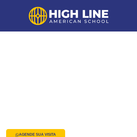
ESCOLA BÍLINGUE COM
METODOLOGIA AMERICANA
DO BERÇÁRIO AO 9º ANO
A HIGH LINE PREPARA AS MENTES VENCEDORAS DO
AMANHÃ. ONDE A CONSISTÊNCIA, INOVAÇÃO E LIDERANÇA
SÃO O PASSAPORTE PARA UM FUTURO EXTRAORDINÁRIO.
GARANTA A VAGA DO SEU FILHO EM UMA ESCOLA
VERDADEIRAMENTE BILÍNGUE.
AGENDE SUA VISITA