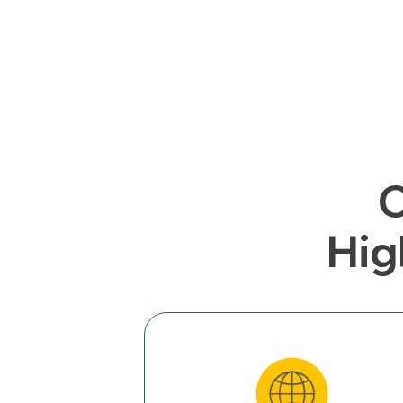
C
Hig