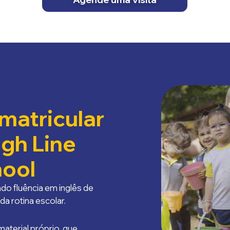
matricular
igh Line
ool
do fluência em inglês de
da rotina escolar.
terial próprio, que