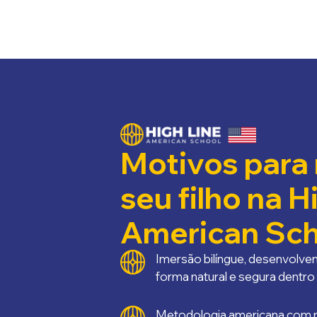
Motivos para 
seu filho na H
American Sch
Imersão bilíngue, desenvolven
forma natural e segura dentro 
Metodologia americana com ma