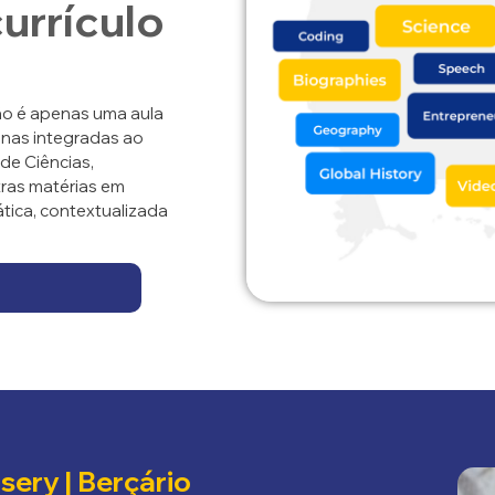
urrículo
não é apenas uma aula
linas integradas ao
nde Ciências,
tras matérias em
ática, contextualizada
sery | Berçário