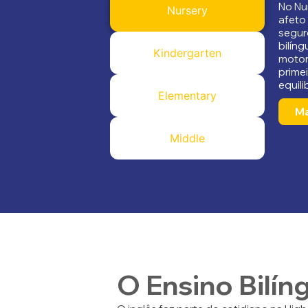
No Nu
Nursery
afeto
segur
bilín
Kindergarten
motor
prime
equili
Elementary
Ma
Middle
O Ensino Bilín