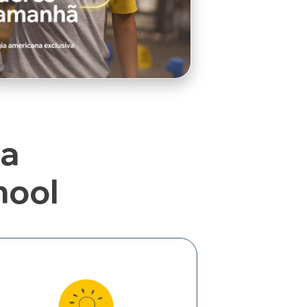
da
hool