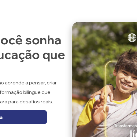
você sonha
ucação que
ho aprende a pensar, criar
formação bilíngue que
ara para desafios reais.
ta