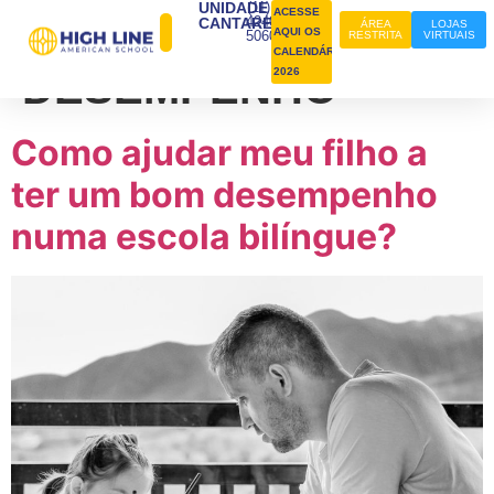
UNIDADE
(11)
ACESSE
TAG:
BOM
4240-
CANTAREIRA
ÁREA
LOJAS
AQUI OS
5060
RESTRITA
VIRTUAIS
CALENDÁRIOS
DESEMPENHO
2026
Como ajudar meu filho a
ter um bom desempenho
numa escola bilíngue?