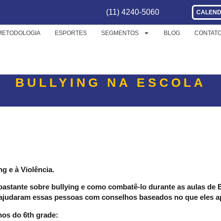
(11) 4240-5060
CALEND
METODOLOGIA
ESPORTES
SEGMENTOS
BLOG
CONTAT
GRADE GRAVAM VÍDEO S
BULLYING NA ESCOLA
g e à Violência.
astante sobre bullying e como combatê-lo durante as aulas de Eng
e ajudaram essas pessoas com conselhos baseados no que eles 
nos do 6th grade: