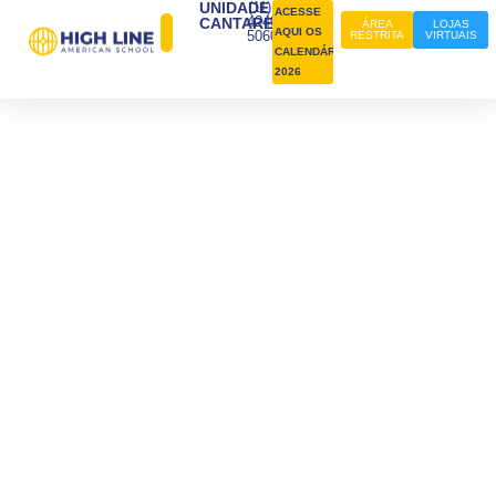
UNIDADE
(11)
ACESSE
4240-
CANTAREIRA
ÁREA
LOJAS
AQUI OS
5060
RESTRITA
VIRTUAIS
CALENDÁRIOS
2026