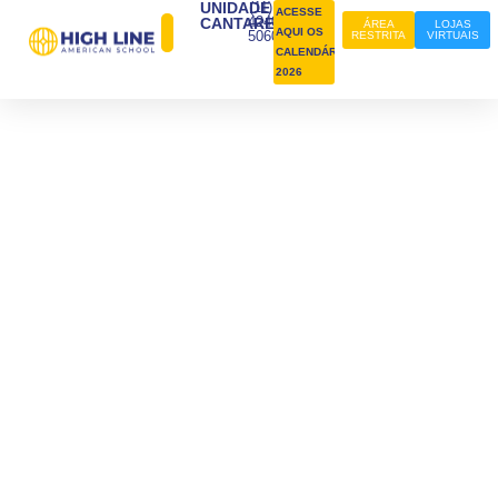
UNIDADE
(11)
ACESSE
4240-
CANTAREIRA
ÁREA
LOJAS
AQUI OS
5060
RESTRITA
VIRTUAIS
CALENDÁRIOS
2026