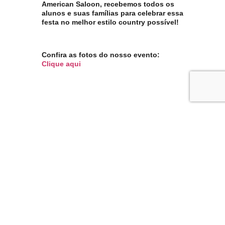
American Saloon, recebemos todos os
alunos e suas famílias para celebrar essa
festa no melhor estilo country possível!
Confira as fotos do nosso evento:
Clique aqui
TEM MUITO MAIS
COISA POR AQUI!