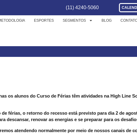
(11) 4240-5060
CALEND
METODOLOGIA
ESPORTES
SEGMENTOS
BLOG
CONTAT
IT’S VACATION TIME!
nas os alunos do Curso de Férias têm atividades na High Line Sc
 de férias, o retorno do recesso está previsto para dia 2 de ago
ara descansar, renovar as energias e se preparar para os desaf
taremos atendendo normalmente por meio de nossos canais de c