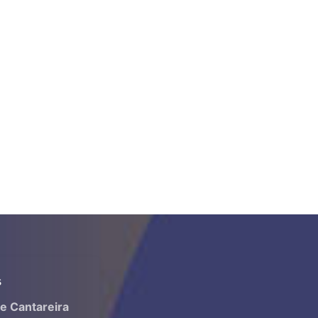
S
ne Cantareira