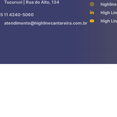
Tucuruvi | Rua do Alto, 134
highline
High Li
5 11 4240-5060
High Li
atendimento@highlinecantareira.com.br