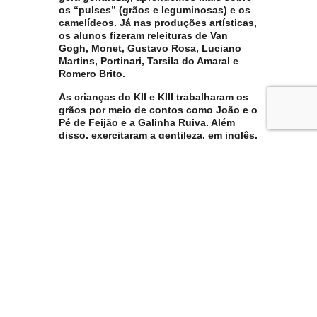
os “pulses” (grãos e leguminosas) e os
camelídeos. Já nas produções artísticas,
os alunos fizeram releituras de Van
Gogh, Monet, Gustavo Rosa, Luciano
Martins, Portinari, Tarsila do Amaral e
Romero Brito.
As crianças do KII e KIII trabalharam os
grãos por meio de contos como João e o
Pé de Feijão e a Galinha Ruiva. Além
disso, exercitaram a gentileza, em inglês,
com a história The Fox on the Dog.
A turma do KIV também trabalhou os
grãos com o conto João e o Pé de
Feijão. Em inglês, o conto foi The
Princess and the Pea. Já o KV fez um
mural sobre as curiosidades dos
camelos e dromedários.
O 1º ano criou o jardim das gentilezas e
expôs um mural com “As aventuras do
Bob França” – boneco que passou por
todas as casas registrando as gentilezas
praticadas pelas crianças. Fizeram uma