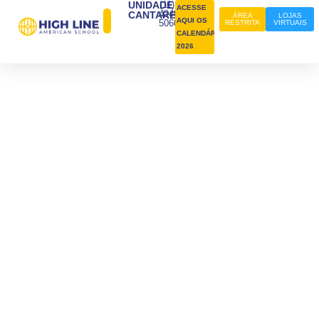
UNIDADE
(11)
ACESSE
4240-
CANTAREIRA
ÁREA
LOJAS
AQUI OS
5060
RESTRITA
VIRTUAIS
CALENDÁRIOS
2026