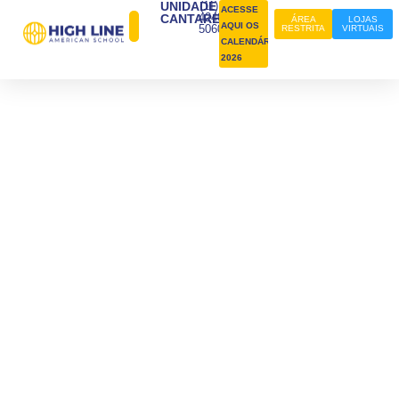
UNIDADE
(11)
ACESSE
4240-
CANTAREIRA
ÁREA
LOJAS
AQUI OS
5060
RESTRITA
VIRTUAIS
CALENDÁRIOS
2026