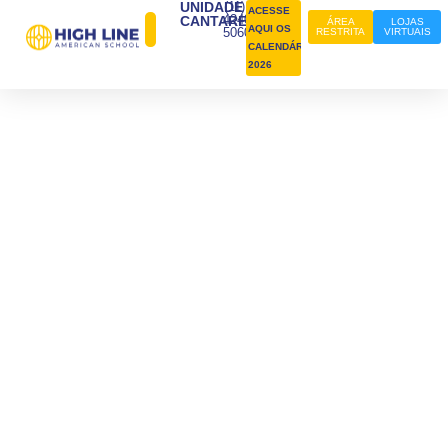
UNIDADE
(11)
ACESSE
4240-
CANTAREIRA
ÁREA
LOJAS
AQUI OS
5060
RESTRITA
VIRTUAIS
CALENDÁRIOS
2026