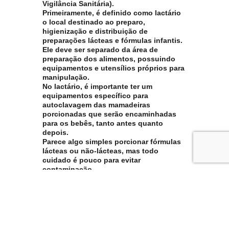
Vigilância Sanitária).
Primeiramente, é definido como lactário
o local destinado ao preparo,
higienização e distribuição de
preparações lácteas e fórmulas infantis.
Ele deve ser separado da área de
preparação dos alimentos, possuindo
equipamentos e utensílios próprios para
manipulação.
No lactário, é importante ter um
equipamentos específico para
autoclavagem das mamadeiras
porcionadas que serão encaminhadas
para os bebês, tanto antes quanto
depois.
Parece algo simples porcionar fórmulas
lácteas ou não-lácteas, mas todo
cuidado é pouco para evitar
contaminação.
Qual o ambiente ideal?
O ambiente de alimentação necessita de:
fogão, geladeira, microondas,
esterilizador, ventilador, o ideal é que