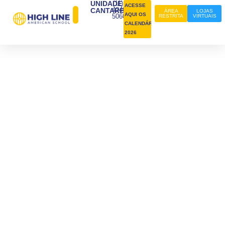
UNIDADE
(11)
ACESSE
4240-
CANTAREIRA
ÁREA
LOJAS
AQUI OS
5060
RESTRITA
VIRTUAIS
CALENDÁRIOS
2026