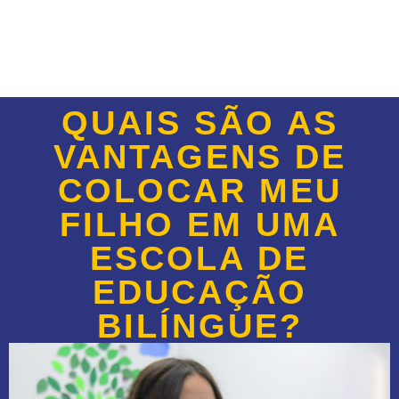
QUAIS SÃO AS
VANTAGENS DE
COLOCAR MEU
FILHO EM UMA
ESCOLA DE
EDUCAÇÃO
BILÍNGUE?