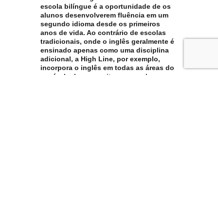
escola bilíngue é a oportunidade de os
alunos desenvolverem fluência em um
segundo idioma desde os primeiros
anos de vida. Ao contrário de escolas
tradicionais, onde o inglês geralmente é
ensinado apenas como uma disciplina
adicional, a High Line, por exemplo,
incorpora o inglês em todas as áreas do
currículo. Isso permite que os alunos se
tornem proficientes na língua inglesa, o
que é essencial em um mundo
globalizado.
2 – Desenvolvimento
cognitivo
aprimorado:
A constante alternância entre dois
idiomas exige que os alunos sejam
flexíveis e adaptáveis em sua forma de
pensar, resultando em habilidades
cognitivas mais avançadas, como